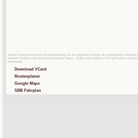
Vista24 übernimmt keine Gewährleistung für die korrekte Anzeige der angegeben Adresse au
keinerlei Einfluss auf die Kartenanzeige haben. Sollte eine Adresse nicht gefunden werden,
angezeigt.
Download VCard
Routenplaner
Google Maps
SBB Fahrplan