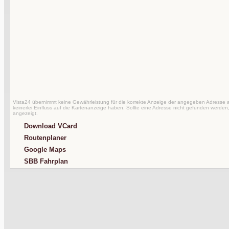
Vista24 übernimmt keine Gewährleistung für die korrekte Anzeige der angegeben Adresse au
keinerlei Einfluss auf die Kartenanzeige haben. Sollte eine Adresse nicht gefunden werden,
angezeigt.
Download VCard
Routenplaner
Google Maps
SBB Fahrplan