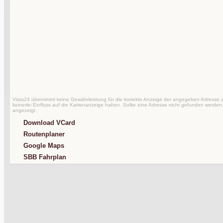
Vista24 übernimmt keine Gewährleistung für die korrekte Anzeige der angegeben Adresse au
keinerlei Einfluss auf die Kartenanzeige haben. Sollte eine Adresse nicht gefunden werden,
angezeigt.
Download VCard
Routenplaner
Google Maps
SBB Fahrplan