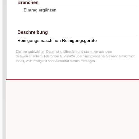
Branchen
Eintrag ergänzen
Beschreibung
Reinigungsmaschinen Reinigungsgeräte
Die hier publizierten Daten sind öffentlich und stammen aus dem
Schweizerischem Telefonbuch. Vista24 übernimmt keinerlei Gewähr hinsichtlich
Inhalt, Vollständigkeit oder Aktualität dieses Eintrages.