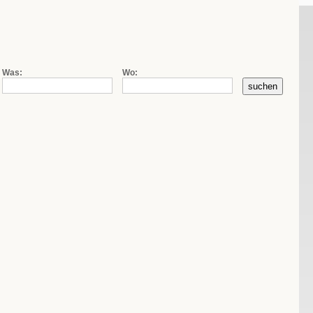
|
|
de
fr
it
Firmensuche
Kontakt
AGB
Was:
Wo: