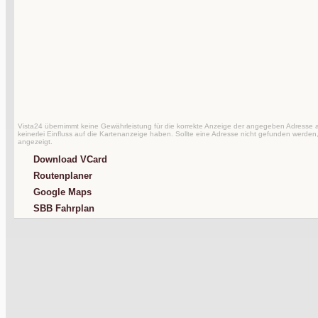
Vista24 übernimmt keine Gewährleistung für die korrekte Anzeige der angegeben Adresse au
keinerlei Einfluss auf die Kartenanzeige haben. Sollte eine Adresse nicht gefunden werden,
angezeigt.
Download VCard
Routenplaner
Google Maps
SBB Fahrplan