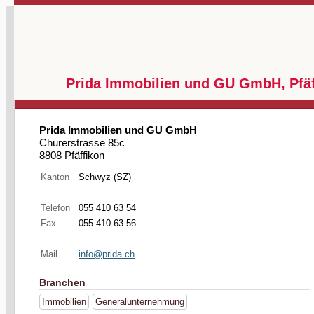
Prida Immobilien und GU GmbH, Pfäf
Prida Immobilien und GU GmbH
Churerstrasse 85c
8808 Pfäffikon
Kanton
Schwyz (SZ)
Telefon
055 410 63 54
Fax
055 410 63 56
Mail
info@prida.ch
Branchen
Immobilien
Generalunternehmung