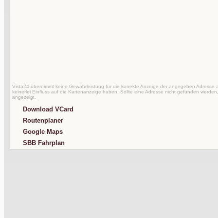
Vista24 übernimmt keine Gewährleistung für die korrekte Anzeige der angegeben Adresse au
keinerlei Einfluss auf die Kartenanzeige haben. Sollte eine Adresse nicht gefunden werden,
angezeigt.
Download VCard
Routenplaner
Google Maps
SBB Fahrplan