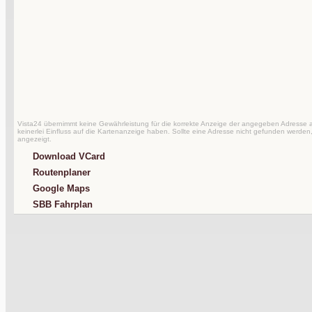
Vista24 übernimmt keine Gewährleistung für die korrekte Anzeige der angegeben Adresse au
keinerlei Einfluss auf die Kartenanzeige haben. Sollte eine Adresse nicht gefunden werden,
angezeigt.
Download VCard
Routenplaner
Google Maps
SBB Fahrplan