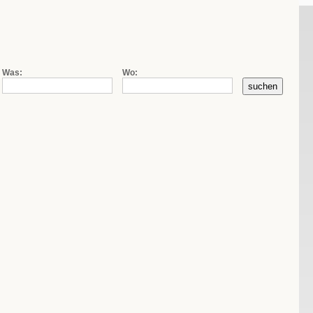
|
|
de
fr
it
Firmensuche
Kontakt
AGB
Was:
Wo: