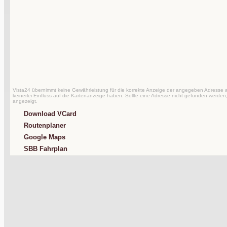
Vista24 übernimmt keine Gewährleistung für die korrekte Anzeige der angegeben Adresse au
keinerlei Einfluss auf die Kartenanzeige haben. Sollte eine Adresse nicht gefunden werden,
angezeigt.
Download VCard
Routenplaner
Google Maps
SBB Fahrplan