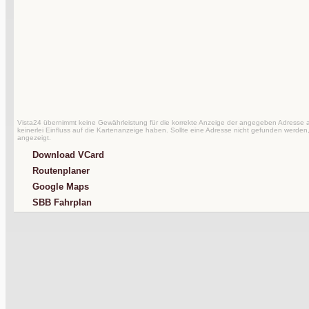
Vista24 übernimmt keine Gewährleistung für die korrekte Anzeige der angegeben Adresse au
keinerlei Einfluss auf die Kartenanzeige haben. Sollte eine Adresse nicht gefunden werden,
angezeigt.
Download VCard
Routenplaner
Google Maps
SBB Fahrplan