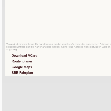
Vista24 übernimmt keine Gewährleistung für die korrekte Anzeige der angegeben Adresse au
keinerlei Einfluss auf die Kartenanzeige haben. Sollte eine Adresse nicht gefunden werden,
angezeigt.
Download VCard
Routenplaner
Google Maps
SBB Fahrplan